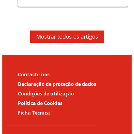
Artigos
Artigos
Artigos
Mosquitos: factos e o que acontece com
Doenças transmitidas por Vetores
a picada
Mostrar todos os artigos
Factos sobre as doenças transmitidas
pelos mosquitos (Parte 1)
Contacte-nos
Declaração de proteção de dados
Condições de utilização
Política de Cookies
Ficha Técnica