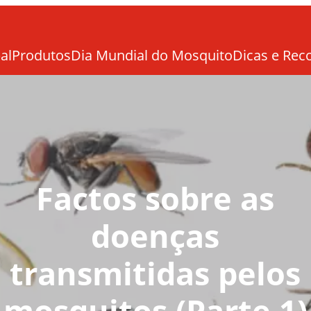
al
Produtos
Dia Mundial do Mosquito
Dicas e Re
Factos sobre as
doenças
transmitidas pelos
mosquitos (Parte 1)