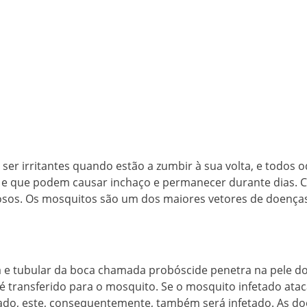
er irritantes quando estão a zumbir à sua volta, e todos
 e que podem causar inchaço e permanecer durante dias. 
gosos. Os mosquitos são um dos maiores vetores de doen
 e tubular da boca chamada probóscide penetra na pele d
 é transferido para o mosquito. Se o mosquito infetado at
ado, este, consequentemente, também será infetado. As d