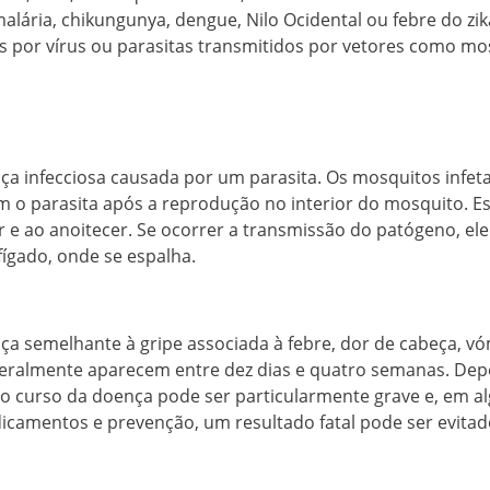
lária, chikungunya, dengue, Nilo Ocidental ou febre do zik
 por vírus ou parasitas transmitidos por vetores como mo
ça infecciosa causada por um parasita. Os mosquitos infet
 o parasita após a reprodução no interior do mosquito. E
e ao anoitecer. Se ocorrer a transmissão do patógeno, ele
fígado, onde se espalha.
a semelhante à gripe associada à febre, dor de cabeça, vóm
geralmente aparecem entre dez dias e quatro semanas. De
 o curso da doença pode ser particularmente grave e, em alg
camentos e prevenção, um resultado fatal pode ser evitad