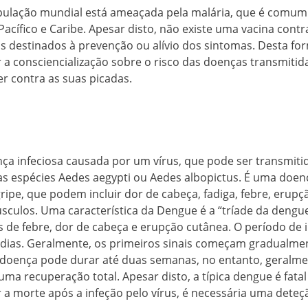
ulação mundial está ameaçada pela malária, que é comum
, Pacífico e Caribe. Apesar disto, não existe uma vacina cont
destinados à prevenção ou alívio dos sintomas. Desta for
a consciencialização sobre o risco das doenças transmitid
r contra as suas picadas.
a infeciosa causada por um vírus, que pode ser transmiti
s espécies Aedes aegypti ou Aedes albopictus. É uma doe
ipe, que podem incluir dor de cabeça, fadiga, febre, erupç
úsculos. Uma característica da Dengue é a “tríade da dengu
s de febre, dor de cabeça e erupção cutânea. O período de
5 dias. Geralmente, os primeiros sinais começam gradualmen
a doença pode durar até duas semanas, no entanto, geralme
uma recuperação total. Apesar disto, a típica dengue é fat
r a morte após a infeção pelo vírus, é necessária uma deteç