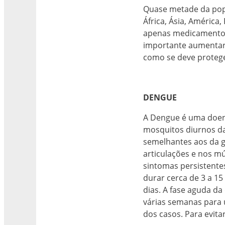
Quase metade da pop
África, Ásia, América
apenas medicamentos 
importante aumentar 
como se deve protege
DENGUE
A Dengue é uma doenç
mosquitos diurnos da
semelhantes aos da gr
articulações e nos m
sintomas persistente
durar cerca de 3 a 1
dias. A fase aguda d
várias semanas para 
dos casos. Para evita