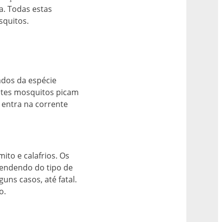
a. Todas estas
squitos.
ados da espécie
stes mosquitos picam
 entra na corrente
ito e calafrios. Os
pendendo do tipo de
uns casos, até fatal.
o.