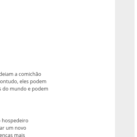
 odeiam a comichão
Contudo, eles podem
ças do mundo e podem
o hospedeiro
acar um novo
oenças mais