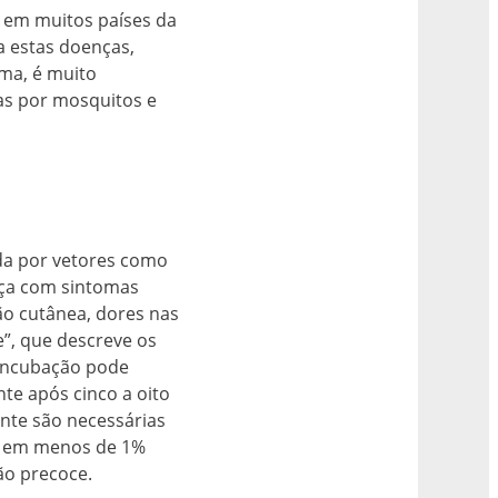
 em muitos países da
ra estas doenças,
ma, é muito
as por mosquitos e
da por vetores como
nça com sintomas
ão cutânea, dores nas
e”, que descreve os
 incubação pode
te após cinco a oito
nte são necessárias
al em menos de 1%
ão precoce.