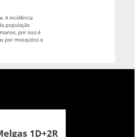
e. A incidência
da população
umanos, por isso é
as por mosquitos e
elgas 1D+2R