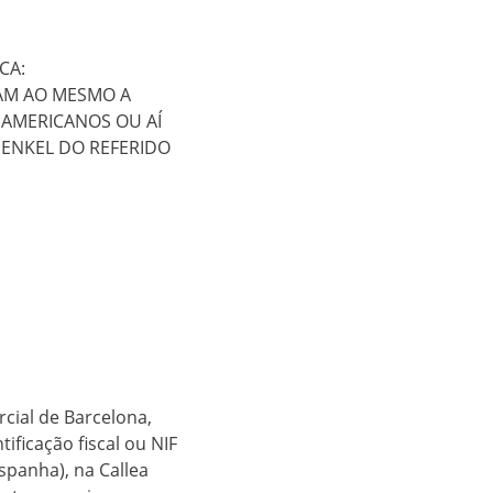
CA:
DAM AO MESMO A
 AMERICANOS OU AÍ
HENKEL DO REFERIDO
rcial de Barcelona,
ificação fiscal ou NIF
panha), na Callea