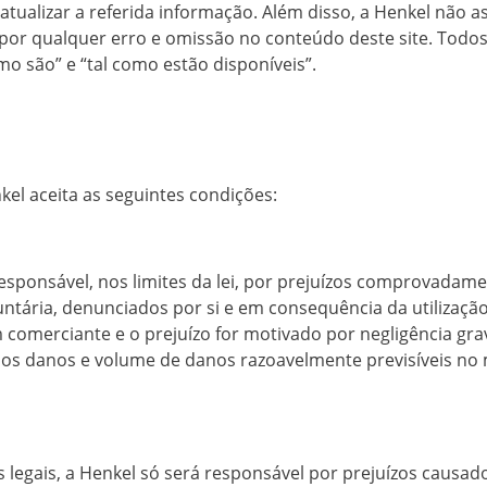
atualizar a referida informação. Além disso, a Henkel não 
 por qualquer erro e omissão no conteúdo deste site. Todo
mo são” e “tal como estão disponíveis”.
nkel aceita as seguintes condições:
esponsável, nos limites da lei, por prejuízos comprovada
untária, denunciados por si e em consequência da utilização
m comerciante e o prejuízo for motivado por negligência gra
á aos danos e volume de danos razoavelmente previsíveis 
 legais, a Henkel só será responsável por prejuízos causad