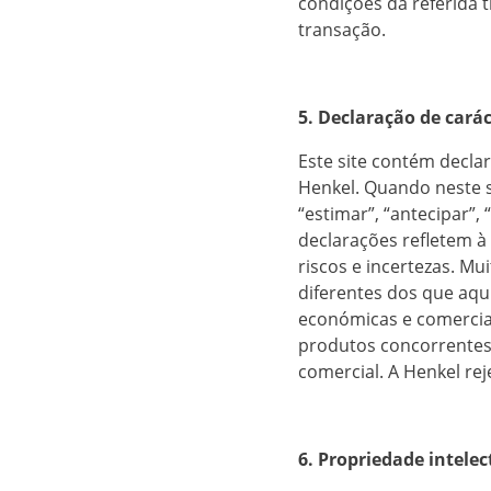
condições da referida 
transação.
5. Declaração de cará
Este site contém decla
Henkel. Quando neste si
“estimar”, “antecipar”,
declarações refletem à 
riscos e incertezas. M
diferentes dos que aqui
económicas e comerciai
produtos concorrentes,
comercial. A Henkel rej
6. Propriedade intelec