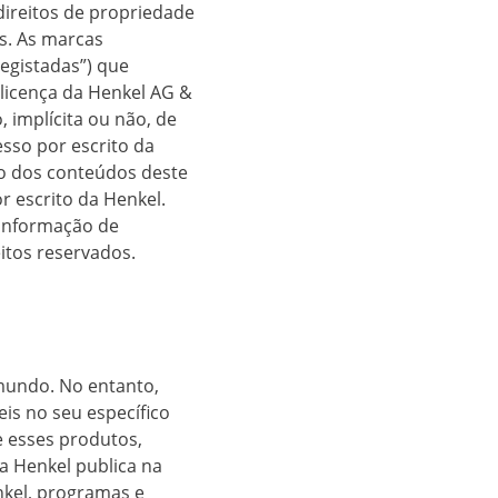
direitos de propriedade
is. As marcas
Registadas”) que
licença da Henkel AG &
, implícita ou não, de
sso por escrito da
ão dos conteúdos deste
r escrito da Henkel.
 informação de
eitos reservados.
mundo. No entanto,
is no seu específico
e esses produtos,
a Henkel publica na
nkel, programas e