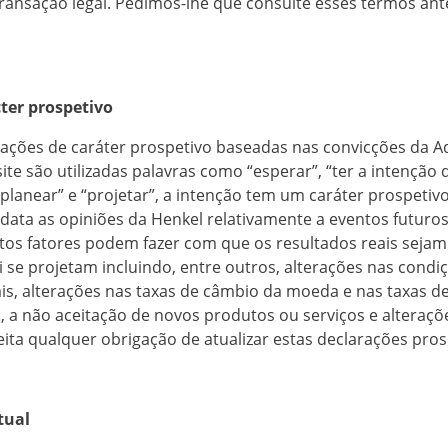
transação legal. Pedimos-lhe que consulte esses termos ant
cter prospetivo
rações de caráter prospetivo baseadas nas convicções da A
te são utilizadas palavras como “esperar”, “ter a intenção de
 “planear” e “projetar”, a intenção tem um caráter prospetivo
data as opiniões da Henkel relativamente a eventos futuros 
uitos fatores podem fazer com que os resultados reais seja
 se projetam incluindo, entre outros, alterações nas condiç
s, alterações nas taxas de câmbio da moeda e nas taxas de
 a não aceitação de novos produtos ou serviços e alteraçõe
eita qualquer obrigação de atualizar estas declarações pros
tual