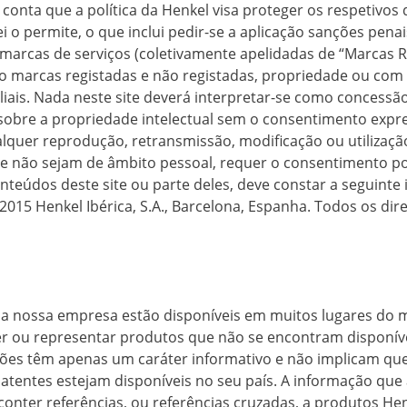
onta que a política da Henkel visa proteger os respetivos 
lei o permite, o que inclui pedir-se a aplicação sanções pena
e marcas de serviços (coletivamente apelidadas de “Marcas 
o marcas registadas e não registadas, propriedade ou com 
liais. Nada neste site deverá interpretar-se como concessão
 sobre a propriedade intelectual sem o consentimento expre
alquer reprodução, retransmissão, modificação ou utilizaç
que não sejam de âmbito pessoal, requer o consentimento po
nteúdos deste site ou parte deles, deve constar a seguinte
2015 Henkel Ibérica, S.A., Barcelona, Espanha. Todos os dir
da nossa empresa estão disponíveis em muitos lugares do 
er ou representar produtos que não se encontram disponíve
ções têm apenas um caráter informativo e não implicam qu
atentes estejam disponíveis no seu país. A informação que 
nter referências, ou referências cruzadas, a produtos He