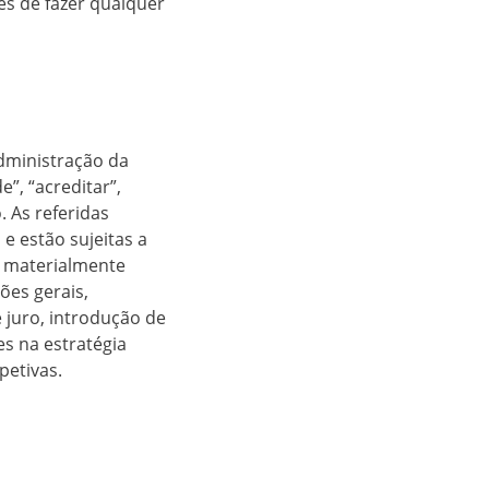
es de fazer qualquer
dministração da
”, “acreditar”,
. As referidas
e estão sujeitas a
m materialmente
ões gerais,
 juro, introdução de
s na estratégia
petivas.