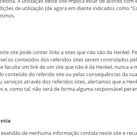
celona. A utilização deste site implica estar de acordo com
ições de utilização (de agora em diante indicados como “Co
esmos.
este site pode conter links a sites que não são da Henkel. 
vel os conteúdos dos referidos sites serem controlados pel
e faculta um link de um site que não é da Henkel, nunca a
o conteúdo do referido site ou pelas consequências da sua 
u serviços através dos referidos sites, alertamos que a Hen
es e, como tal, não será de forma alguma responsável peran
antia
a exatidão de nenhuma informação contida neste site e re