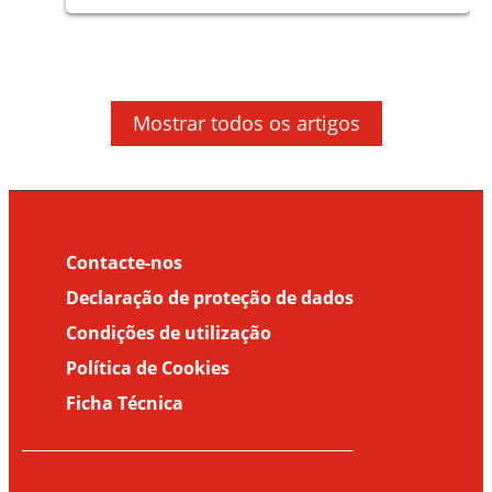
Artigos
Artigos
Artigos
Mosquitos: factos e o que acontece com
Doenças transmitidas por Vetores
a picada
Mostrar todos os artigos
Factos sobre as doenças transmitidas
pelos mosquitos (Parte 1)
Contacte-nos
Declaração de proteção de dados
Condições de utilização
Política de Cookies
Ficha Técnica