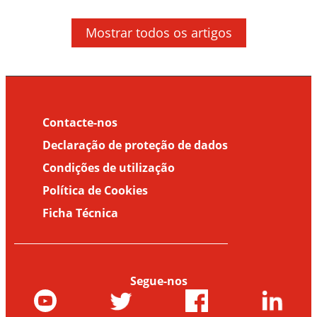
Mosquitos: factos e o que acontece com
Doenças transmitidas por Vetores
a picada
Mostrar todos os artigos
Factos sobre as doenças transmitidas
pelos mosquitos (Parte 1)
Contacte-nos
Declaração de proteção de dados
Condições de utilização
Política de Cookies
Ficha Técnica
Segue-nos